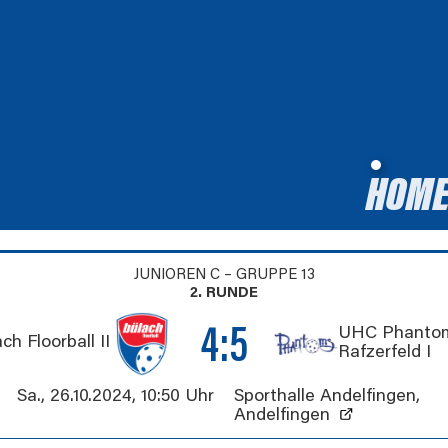
HOM
JUNIOREN C – GRUPPE 13
2. RUNDE
4:5
UHC Phanto
ch Floorball II
Rafzerfeld I
Sa., 26.10.2024
,
10:50 Uhr
Sporthalle Andelfingen
,
Andelfingen