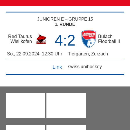
JUNIOREN E – GRUPPE 15
1. RUNDE
4:2
Red Taurus
Bülach
Wislikofen
Floorball II
So., 22.09.2024
,
12:30 Uhr
Tiergarten
,
Zurzach
Link
swiss unihockey