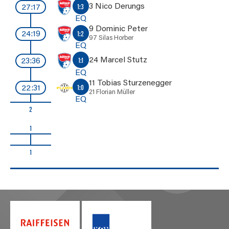
3 Nico Derungs
1:3
27:17
EQ
9 Dominic Peter
1:2
24:19
97 Silas Horber
EQ
24 Marcel Stutz
1:1
23:36
EQ
11 Tobias Sturzenegger
1:0
22:31
21 Florian Müller
EQ
2
1
1