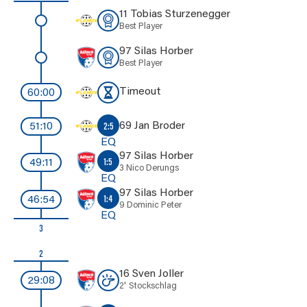
11 Tobias Sturzenegger
Best Player
97 Silas Horber
Best Player
Timeout
60:00
69 Jan Broder
2:5
51:10
EQ
97 Silas Horber
1:5
49:11
3 Nico Derungs
EQ
97 Silas Horber
1:4
46:54
9 Dominic Peter
EQ
3
2
16 Sven Joller
29:08
2'
Stockschlag