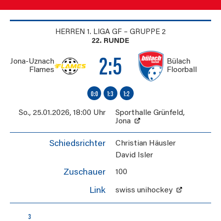
HERREN 1. LIGA GF – GRUPPE 2
22. RUNDE
2:5
Jona-Uznach
Bülach
Flames
Floorball
0:0
1:3
1:2
So., 25.01.2026
,
18:00 Uhr
Sporthalle Grünfeld
,
Jona
Schiedsrichter
Christian Häusler
David Isler
Zuschauer
100
Link
swiss unihockey
3