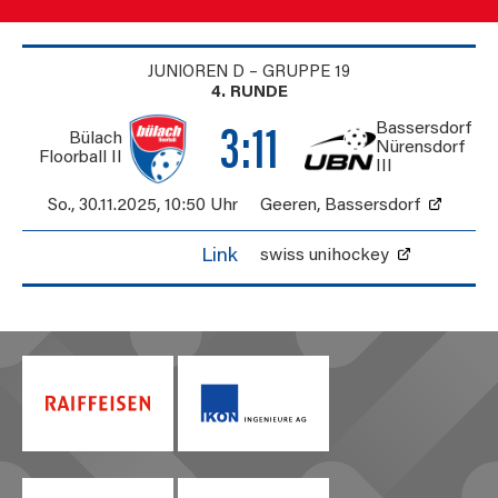
JUNIOREN D – GRUPPE 19
4. RUNDE
Bassersdorf
3:11
Bülach
Nürensdorf
Floorball II
III
So., 30.11.2025
,
10:50 Uhr
Geeren
,
Bassersdorf
Link
swiss unihockey