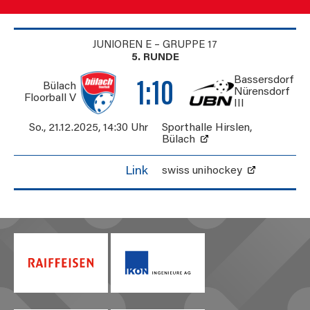
JUNIOREN E – GRUPPE 17
5. RUNDE
Bassersdorf
1:10
Bülach
Nürensdorf
Floorball V
III
So., 21.12.2025
,
14:30 Uhr
Sporthalle Hirslen
,
Bülach
Link
swiss unihockey