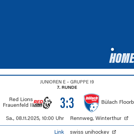
HOM
JUNIOREN E – GRUPPE 19
7. RUNDE
3:3
Red Lions
Bülach Floorb
Frauenfeld II
Sa., 08.11.2025
,
10:00 Uhr
Rennweg
,
Winterthur
Link
swiss unihockey