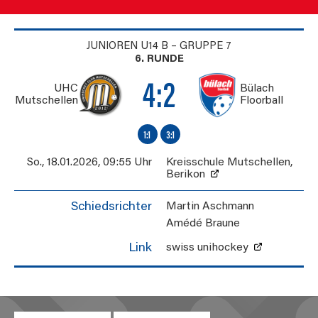
JUNIOREN U14 B – GRUPPE 7
6. RUNDE
4:2
UHC
Bülach
Mutschellen
Floorball
1:1
3:1
So., 18.01.2026
,
09:55 Uhr
Kreisschule Mutschellen
,
Berikon
Schiedsrichter
Martin Aschmann
Amédé Braune
Link
swiss unihockey