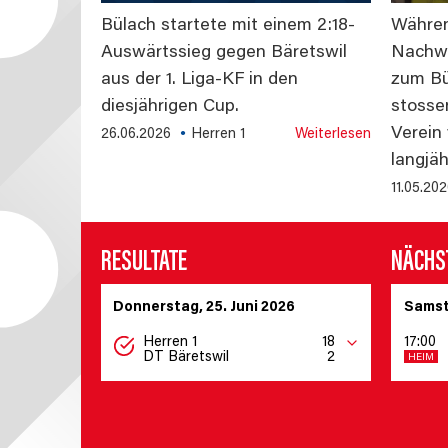
Bülach startete mit einem 2:18-
Währen
Auswärtssieg gegen Bäretswil
Nachwu
aus der 1. Liga-KF in den
zum Bü
diesjährigen Cup.
stosse
Verein
26.06.2026
Herren 1
Weiterlesen
langjä
11.05.20
RESULTATE
NÄCHST
Donnerstag, 25. Juni 2026
Samst
Herren 1
18
17:00
DT Bäretswil
2