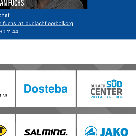
FAN FUCHS
chef
n.fuchs-at-buelachfloorball.org
90 11 44