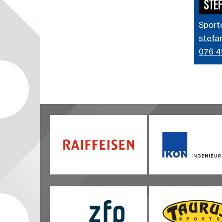
STE
Sport
stefa
076 4