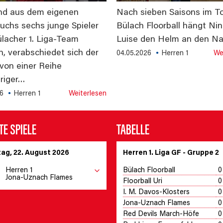
d aus dem eigenen
Nach sieben Saisons im T
chs sechs junge Spieler
Bülach Floorball hängt Ni
lacher 1. Liga-Team
Luise den Helm an den Na
n, verabschiedet sich der
04.05.2026
Herren 1
We
 von einer Reihe
hriger…
26
Herren 1
Weiterlesen
E SPIELE
TABELLE
ag, 22. August 2026
Herren 1. Liga GF - Gruppe 2
Bülach Floorball
0
Herren 1
Jona-Uznach Flames
Floorball Uri
0
I. M. Davos-Klosters
0
Jona-Uznach Flames
0
Red Devils March-Höfe
0