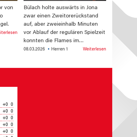
or von
Bülach holte auswärts in Jona
no
zwar einen Zweitorerückstand
gel.
auf, aber zweieinhalb Minuten
vor Ablauf der regulären Spielzeit
iterlesen
konnten die Flames im…
08.03.2026
Herren 1
Weiterlesen
+0
0
+0
0
+0
0
+0
0
+0
0