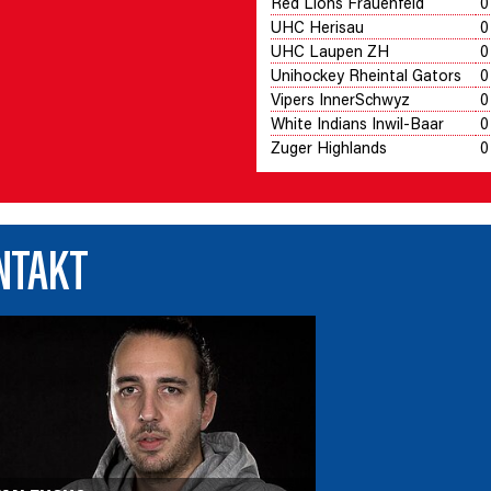
Red Lions Frauenfeld
0
UHC Herisau
0
UHC Laupen ZH
0
Unihockey Rheintal Gators
0
Vipers InnerSchwyz
0
White Indians Inwil-Baar
0
Zuger Highlands
0
NTAKT