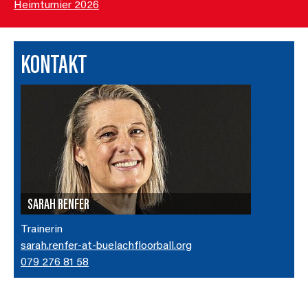
Heimturnier 2026
KONTAKT
SARAH RENFER
Trainerin
sarah.renfer-at-buelachfloorball.org
079 276 81 58