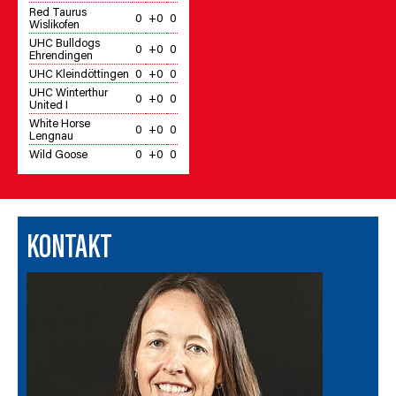
Red Taurus
0
+0
0
Wislikofen
UHC Bulldogs
0
+0
0
Ehrendingen
UHC Kleindöttingen
0
+0
0
UHC Winterthur
0
+0
0
United I
White Horse
0
+0
0
Lengnau
Wild Goose
0
+0
0
KONTAKT