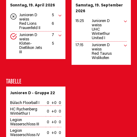
Sonntag, 19. April 2026
Samstag, 19. September
2026
Junioren D
5
weiss
15:25
Junioren D
Red Lions
6
weiss
Frauenfeld II
UHC
Winterthur
Junioren D
7
United I
weiss
Kloten-
5
17:15
Junioren D
Dietlikon Jets
weiss
III
Red Taurus
Wislikofen
TABELLE
Junioren D - Gruppe 22
Bülach Floorball I
0
+0
0
HC Rychenberg
0
+0
0
Winterthur I
Legion
0
+0
0
Wasserschloss III
Legion
0
+0
0
Wasserschloss IV