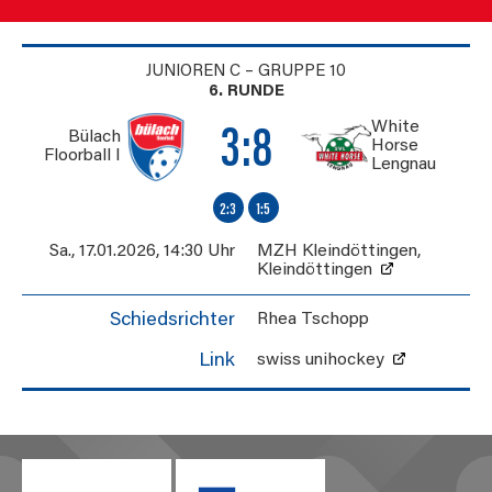
JUNIOREN C – GRUPPE 10
6. RUNDE
White
3:8
Bülach
Horse
Floorball I
Lengnau
2:3
1:5
Sa., 17.01.2026
,
14:30 Uhr
MZH Kleindöttingen
,
Kleindöttingen
Schiedsrichter
Rhea Tschopp
Link
swiss unihockey