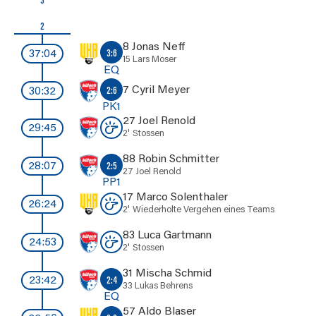
3
2
8 Jonas Neff
3:6
37:04
15 Lars Moser
EQ
7 Cyril Meyer
2:6
30:32
PK1
27 Joel Renold
29:45
2'
Stossen
88 Robin Schmitter
2:5
28:07
27 Joel Renold
PP1
17 Marco Solenthaler
26:24
2'
Wiederholte Vergehen eines Teams
83 Luca Gartmann
24:53
2'
Stossen
31 Mischa Schmid
2:4
23:42
33 Lukas Behrens
EQ
57 Aldo Blaser