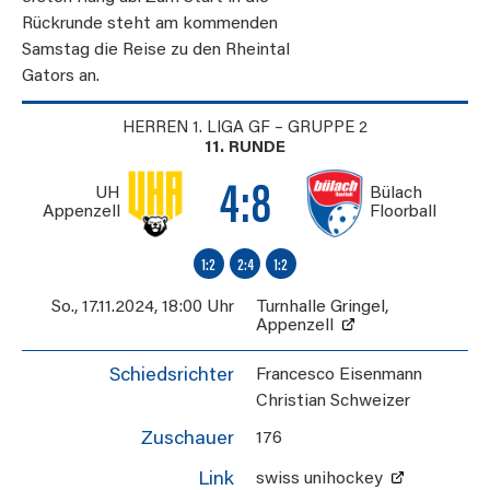
Rückrunde steht am kommenden
Samstag die Reise zu den Rheintal
Gators an.
HERREN 1. LIGA GF – GRUPPE 2
11. RUNDE
4:8
UH
Bülach
Appenzell
Floorball
1:2
2:4
1:2
So., 17.11.2024
,
18:00 Uhr
Turnhalle Gringel
,
Appenzell
Schiedsrichter
Francesco Eisenmann
Christian Schweizer
Zuschauer
176
Link
swiss unihockey