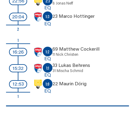
2:3
22:56
8 Jonas Neff
EQ
23 Marco Hottinger
1:3
20:04
EQ
2
1
69 Matthew Cockerill
1:2
16:26
11 Nick Christen
EQ
33 Lukas Behrens
1:1
15:32
31 Mischa Schmid
EQ
22 Maurin Dörig
1:0
12:53
EQ
1