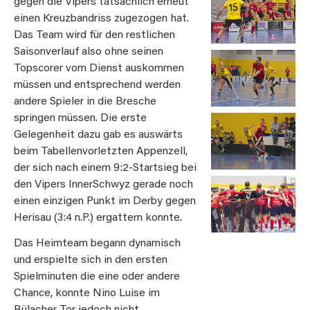
gegen die Vipers tatsächlich erneut
einen Kreuzbandriss zugezogen hat.
Das Team wird für den restlichen
Saisonverlauf also ohne seinen
Topscorer vom Dienst auskommen
müssen und entsprechend werden
andere Spieler in die Bresche
springen müssen. Die erste
Gelegenheit dazu gab es auswärts
beim Tabellenvorletzten Appenzell,
der sich nach einem 9:2-Startsieg bei
den Vipers InnerSchwyz gerade noch
einen einzigen Punkt im Derby gegen
Herisau (3:4 n.P.) ergattern konnte.
Das Heimteam begann dynamisch
und erspielte sich in den ersten
Spielminuten die eine oder andere
Chance, konnte Nino Luise im
Bülacher Tor jedoch nicht