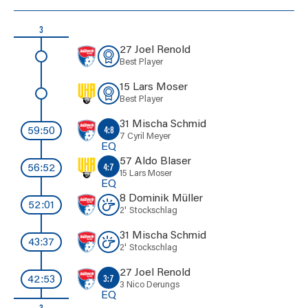
3
27 Joel Renold
Best Player
15 Lars Moser
Best Player
31 Mischa Schmid
4:8
59:50
7 Cyril Meyer
EQ
57 Aldo Blaser
4:7
56:52
15 Lars Moser
EQ
8 Dominik Müller
52:01
2'
Stockschlag
31 Mischa Schmid
43:37
2'
Stockschlag
27 Joel Renold
3:7
42:53
3 Nico Derungs
EQ