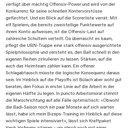
verfügt über mächtig Offensiv-Power und wird von der
Konkurrenz für seine schnellen Kontervorstösse
gefürchtet. Und ein Blick auf die Scorerliste verrät: Mit
elf Spielern, die bereits zweistellige Punktewerte auf
ihrem Konto aufweisen, ist die Offensiv-Last auf
zahlreiche Schultern verteilt. Da überrascht es kaum,
pflegt die UBN-Truppe eine stark offensiv ausgerichtete
Spielphilosophie und versteht es, den Ball schnell in den
eigenen Reihen zirkulieren zu lassen. Stärken, auf die
auch das Heimteam zählen kann. Ein offener
Schlagabtausch müsste die logische Konsequenz daraus
sein. Im Hinblick auf die Playoffs ist Bülach aber wohl gut
beraten, den Fokus in erster Linie auf die Arbeit in der
eigenen Hälfte zu legen. In puncto Arbeitsmoral stimmt
die Marschrichtung auf alle Fälle optimistisch: «Obwohl
die Badi-Saison noch ein paar Monate auf sich warten
lässt, habe ich mein Bizeps-Training im Hinblick auf diese
wichtigen Spiele intensiviert», lässt sich Kraftpaket
Yanik Hofmann zitieren – um gleich noch mit einer