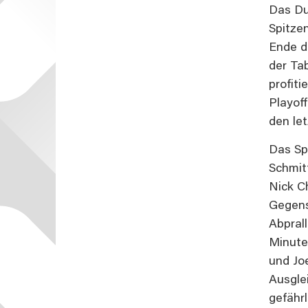
Das Du
Spitze
Ende d
der Ta
profiti
Playof
den le
Das Sp
Schmit
Nick Ch
Gegens
Abprall
Minute
und Jo
Ausgle
gefähr