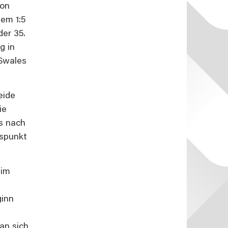
von
dem 1:5
der 35.
g in
 Swales
eide
ie
es nach
sspunkt
 im
ginn
man sich