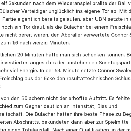
 elf Sekunden nach dem Wiederanspiel prallte der Ball 
ülacher Verteidiger unglücklich ins eigene Tor ab. Mit 
 Partie eigentlich bereits gelaufen, aber UBN setzte in 
noch ein Tor drauf, als die Bülacher bei einem Freischla
ke nicht bereit waren, den Abpraller verwertete Connor
 zum 1:6 nach vierzig Minuten.
stlichen 20 Minuten hätte man sich schenken können. B
investierten angesichts der anstehenden Sonntagspart
mehr viel Energie. In der 53. Minute setzte Connor Swal
Freischlag aus der Ecke den resultattechnischen Schlu
.
von den Bülachern nicht der erhoffte Auftritt. Es fehlte
chied zum Gegner deutlich an Intensität, Biss und
reitschaft. Die Bülacher hatten ihre beste Phase zu Be
eiten Abschnitts, bekundeten dann aber zur Spielmitte
tig einen Totalausfall. Nach einer Qualifikation, in der 