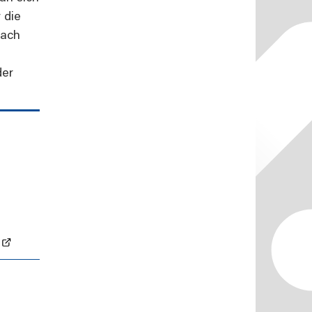
 die
nach
der