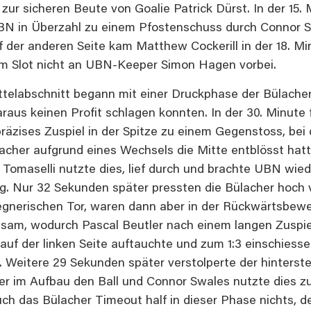
 zur sicheren Beute von Goalie Patrick Dürst. In der 15.
N in Überzahl zu einem Pfostenschuss durch Connor 
f der anderen Seite kam Matthew Cockerill in der 18. Mi
m Slot nicht an UBN-Keeper Simon Hagen vorbei.
ttelabschnitt begann mit einer Druckphase der Bülacher
araus keinen Profit schlagen konnten. In der 30. Minute 
präzises Zuspiel in der Spitze zu einem Gegenstoss, bei
lacher aufgrund eines Wechsels die Mitte entblösst hatt
 Tomaselli nutzte dies, lief durch und brachte UBN wied
g. Nur 32 Sekunden später pressten die Bülacher hoch 
gnerischen Tor, waren dann aber in der Rückwärtsbew
gsam, wodurch Pascal Beutler nach einem langen Zuspie
 auf der linken Seite auftauchte und zum 1:3 einschiess
. Weitere 29 Sekunden später verstolperte der hinterst
er im Aufbau den Ball und Connor Swales nutzte dies z
uch das Bülacher Timeout half in dieser Phase nichts, d