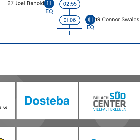
27 Joel Renold
1:1
02:55
EQ
19 Connor Swales
0:1
01:06
EQ
1