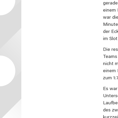
gerade
einem B
war die
Minute 
der Ec
im Slot
Die re
Teams 
nicht 
einem 
zum 1:7
Es war 
Unters
Laufbe
des zw
kurzzei