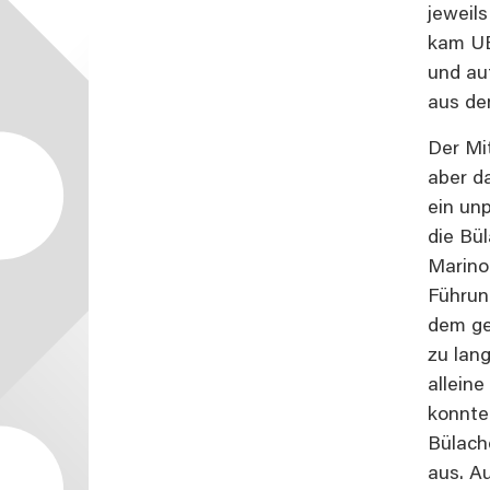
jeweils
kam UB
und au
aus de
Der Mi
aber d
ein un
die Bü
Marino
Führun
dem ge
zu lan
alleine
konnte
Bülach
aus. A