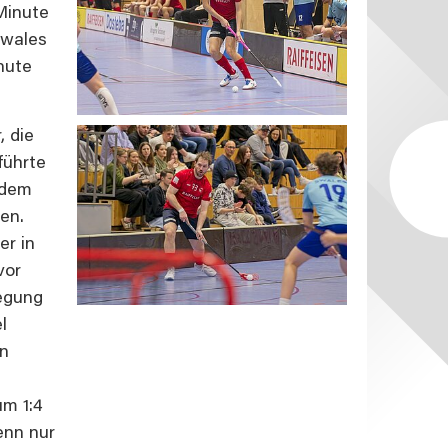
 Minute
Swales
nute
, die
führte
 dem
en.
er in
vor
egung
l
en
e
um 1:4
enn nur