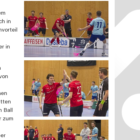
dem
ch in
vorteil
r in
n
 von
nen
itten
 Ball
er zum
ber