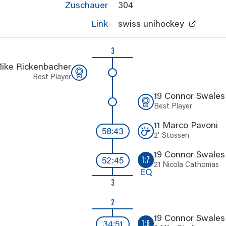
Zuschauer
304
Link
swiss unihockey
3
Mike Rickenbacher
Best Player
19 Connor Swales
Best Player
11 Marco Pavoni
58:43
2'
Stossen
19 Connor Swales
1:7
52:45
21 Nicola Cathomas
EQ
3
2
19 Connor Swales
1:6
34:51