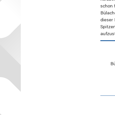
schon 
Bülache
dieser
Spitze
aufzus
Bü