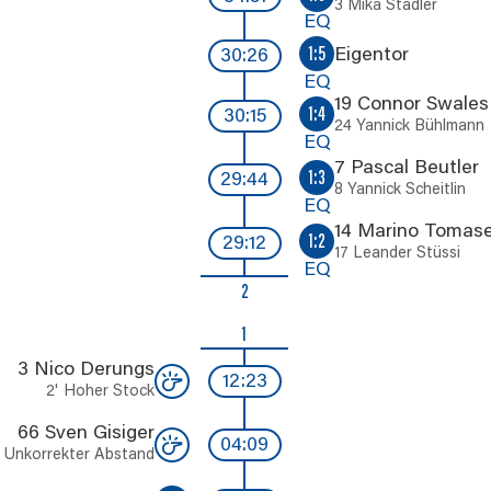
3 Mika Stadler
EQ
Eigentor
1:5
30:26
EQ
19 Connor Swales
1:4
30:15
24 Yannick Bühlmann
EQ
7 Pascal Beutler
1:3
29:44
8 Yannick Scheitlin
EQ
14 Marino Tomasel
1:2
29:12
17 Leander Stüssi
EQ
2
1
3 Nico Derungs
12:23
2'
Hoher Stock
66 Sven Gisiger
04:09
Unkorrekter Abstand