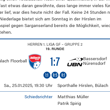
fast etwas daran gewöhnte, dass lange immer vieles für
r lief, war dies heute nicht der Fall. Keine 24 Stunden 
 Niederlage bietet sich am Sonntag in der Hirslen im
nspiel gegen Sarganserland bereits die Möglichkeit, wie
tehen.
HERREN 1. LIGA GF – GRUPPE 2
19. RUNDE
1:7
Bassersdorf
lach Floorball
Nürensdorf
1:1
0:5
0:1
Sa., 25.01.2025
,
19:30 Uhr
Sporthalle Hirslen
,
Bülach
Schiedsrichter
Matthias Müller
Patrik Spirig