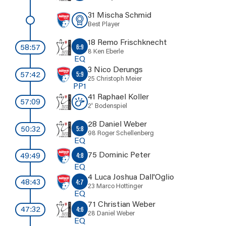
31 Mischa Schmid
Best Player
18 Remo Frischknecht
6:9
58:57
8 Ken Eberle
EQ
3 Nico Derungs
5:9
57:42
25 Christoph Meier
PP1
41 Raphael Koller
57:09
2'
Bodenspiel
28 Daniel Weber
5:8
50:32
98 Roger Schellenberg
EQ
75 Dominic Peter
4:8
49:49
EQ
4 Luca Joshua Dall'Oglio
4:7
48:43
23 Marco Hottinger
EQ
71 Christian Weber
4:6
47:32
28 Daniel Weber
EQ