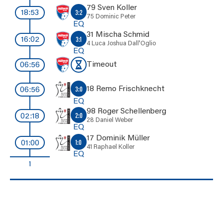
79 Sven Koller
3:2
18:53
75 Dominic Peter
EQ
31 Mischa Schmid
3:1
16:02
4 Luca Joshua Dall'Oglio
EQ
Timeout
06:56
18 Remo Frischknecht
3:0
06:56
EQ
98 Roger Schellenberg
2:0
02:18
28 Daniel Weber
EQ
17 Dominik Müller
1:0
01:00
41 Raphael Koller
EQ
1