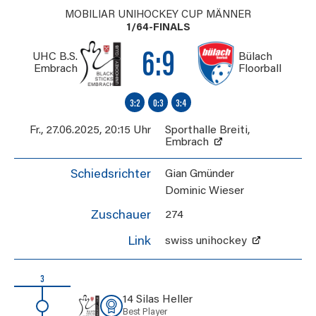
MOBILIAR UNIHOCKEY CUP MÄNNER
1/64-FINALS
6:9
UHC B.S.
Bülach
Embrach
Floorball
3:2
0:3
3:4
Fr., 27.06.2025
,
20:15 Uhr
Sporthalle Breiti
,
Embrach
Schiedsrichter
Gian Gmünder
Dominic Wieser
Zuschauer
274
Link
swiss unihockey
3
14 Silas Heller
Best Player