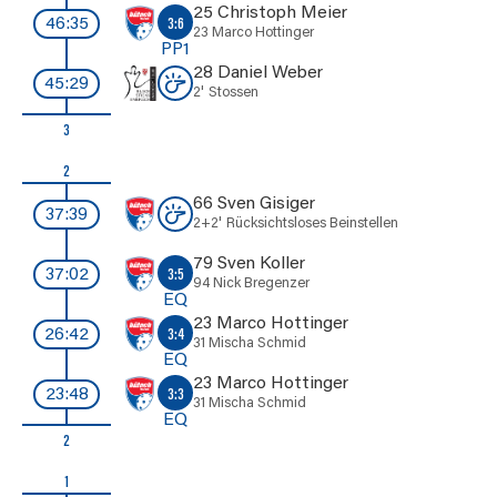
25 Christoph Meier
3:6
46:35
23 Marco Hottinger
PP1
28 Daniel Weber
45:29
2'
Stossen
3
2
66 Sven Gisiger
37:39
2+2'
Rücksichtsloses Beinstellen
79 Sven Koller
3:5
37:02
94 Nick Bregenzer
EQ
23 Marco Hottinger
3:4
26:42
31 Mischa Schmid
EQ
23 Marco Hottinger
3:3
23:48
31 Mischa Schmid
EQ
2
1