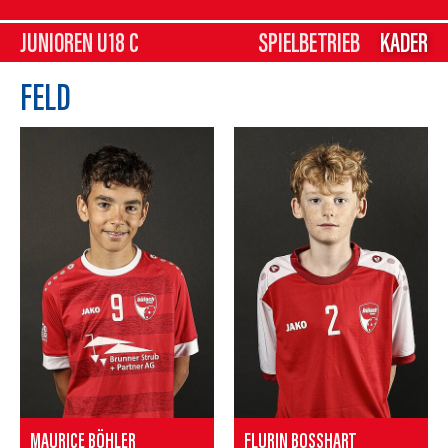
JUNIOREN U18 C
SPIELBETRIEB
KADER
FELD
MAURICE BÖHLER
FLURIN BOSSHART