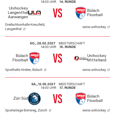
14:00 UHR
14. RUNDE
Unihockey
VS
Bülach
Langenthal
Floorball
Aarwangen
Dreifachturnhalle Kreuzfeld,
swiss unihockey
Langenthal
SO., 28.02.2027
MEISTERSCHAFT
14:00 UHR
16. RUNDE
VS
Bülach
Unihockey
Floorball
Mittelland
Sporthalle Hirslen, Bülach
swiss unihockey
SA., 13.03.2027
MEISTERSCHAFT
14:00 UHR
17. RUNDE
VS
Bülach
Züri Süd
Floorball
Sportanlage Borrweg, Zürich
swiss unihockey