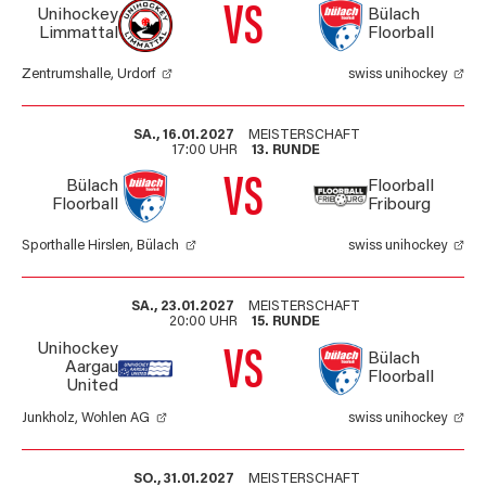
VS
Unihockey
Bülach
Limmattal
Floorball
Zentrumshalle, Urdorf
swiss unihockey
SA., 16.01.2027
MEISTERSCHAFT
17:00 UHR
13. RUNDE
VS
Bülach
Floorball
Floorball
Fribourg
Sporthalle Hirslen, Bülach
swiss unihockey
SA., 23.01.2027
MEISTERSCHAFT
20:00 UHR
15. RUNDE
Unihockey
VS
Bülach
Aargau
Floorball
United
Junkholz, Wohlen AG
swiss unihockey
SO., 31.01.2027
MEISTERSCHAFT