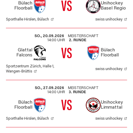
VS
Bülach
Unihockey
Floorball
Basel Regio
Sporthalle Hirslen, Bülach
swiss unihockey
SO., 20.09.2026
MEISTERSCHAFT
14:00 UHR
2. RUNDE
VS
Glattal
Bülach
Falcons
Floorball
Sportzentrum Zürich, Halle 1,
swiss unihockey
Wangen-Brüttis
SO., 27.09.2026
MEISTERSCHAFT
14:00 UHR
3. RUNDE
VS
Bülach
Unihockey
Floorball
Limmattal
Sporthalle Hirslen, Bülach
swiss unihockey