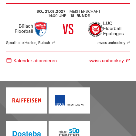
SO., 21.03.2027
MEISTERSCHAFT
14:00 UHR
18. RUNDE
LUC
VS
Bülach
Floorball
Floorball
Epalinges
Sporthalle Hirslen, Bülach
swiss unihockey
Kalender abonnieren
swiss unihockey