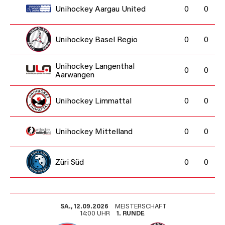
Unihockey Aargau United
0
0
Unihockey Basel Regio
0
0
Unihockey Langenthal
0
0
Aarwangen
Unihockey Limmattal
0
0
Unihockey Mittelland
0
0
Züri Süd
0
0
SA., 12.09.2026
MEISTERSCHAFT
14:00 UHR
1. RUNDE