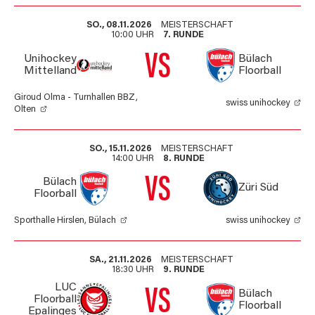
SO., 08.11.2026
MEISTERSCHAFT
10:00 UHR
7. RUNDE
VS
Unihockey
Bülach
Mittelland
Floorball
Giroud Olma - Turnhallen BBZ,
swiss unihockey
Olten
SO., 15.11.2026
MEISTERSCHAFT
14:00 UHR
8. RUNDE
VS
Bülach
Züri Süd
Floorball
Sporthalle Hirslen, Bülach
swiss unihockey
SA., 21.11.2026
MEISTERSCHAFT
18:30 UHR
9. RUNDE
LUC
VS
Bülach
Floorball
Floorball
Epalinges