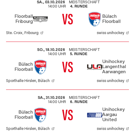
SA., 03.10.2026
MEISTERSCHAFT
14:00 UHR
4. RUNDE
VS
Floorball
Bülach
Fribourg
Floorball
Ste. Croix, Fribourg
swiss unihockey
SO., 18.10.2026
MEISTERSCHAFT
14:00 UHR
5. RUNDE
Unihockey
VS
Bülach
Langenthal
Floorball
Aarwangen
Sporthalle Hirslen, Bülach
swiss unihockey
SA., 31.10.2026
MEISTERSCHAFT
14:00 UHR
6. RUNDE
Unihockey
VS
Bülach
Aargau
Floorball
United
Sporthalle Hirslen, Bülach
swiss unihockey