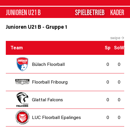
JUNIOREN U21 B
SPIELBETRIEB
KADER
Junioren U21 B - Gruppe 1
swipe →
Team
Sp
SoW
Bülach Floorball
0
0
Floorball Fribourg
0
0
Glattal Falcons
0
0
LUC Floorball Epalinges
0
0